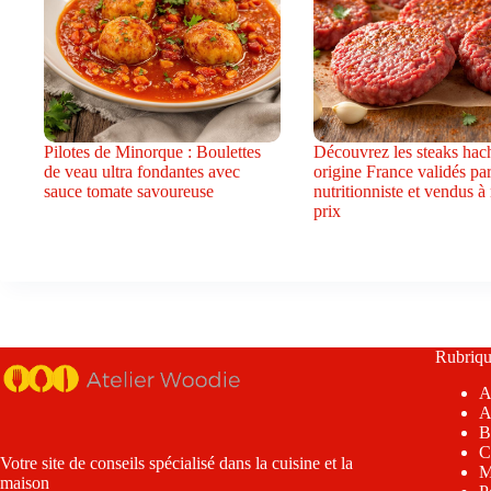
Pilotes de Minorque : Boulettes
Découvrez les steaks hac
de veau ultra fondantes avec
origine France validés pa
sauce tomate savoureuse
nutritionniste et vendus à
prix
Rubriqu
A
A
B
C
Votre site de conseils spécialisé dans la cuisine et la
M
maison