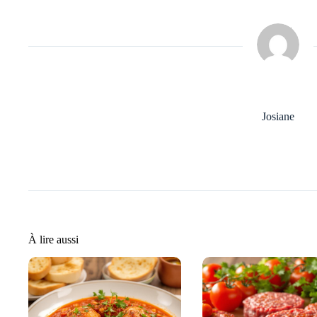
Josiane
À lire aussi