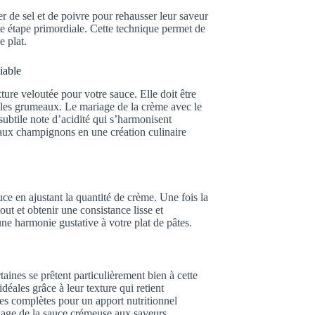
 de sel et de poivre pour rehausser leur saveur
e étape primordiale. Cette technique permet de
e plat.
iable
ture veloutée pour votre sauce. Elle doit être
 les grumeaux. Le mariage de la crème avec le
ubtile note d’acidité qui s’harmonisent
aux champignons en une création culinaire
ce en ajustant la quantité de crème. Une fois la
ut et obtenir une consistance lisse et
une harmonie gustative à votre plat de pâtes.
aines se prêtent particulièrement bien à cette
idéales grâce à leur texture qui retient
es complètes pour un apport nutritionnel
riage de la sauce crémeuse aux saveurs