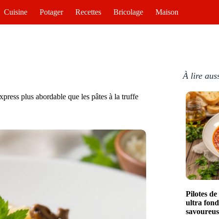
Cuisine
Potager
Recettes
Bricolage
Maison
À lire aus
press plus abordable que les pâtes à la truffe
Pilotes d
ultra fon
savoureus