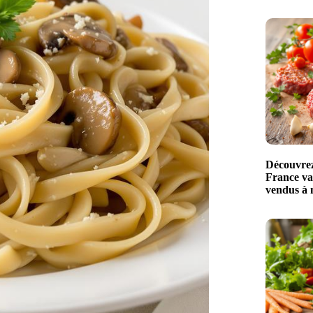
Découvrez 
France val
vendus à 