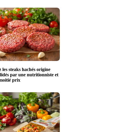
les steaks hachés origine
idés par une nutritionniste et
moitié prix