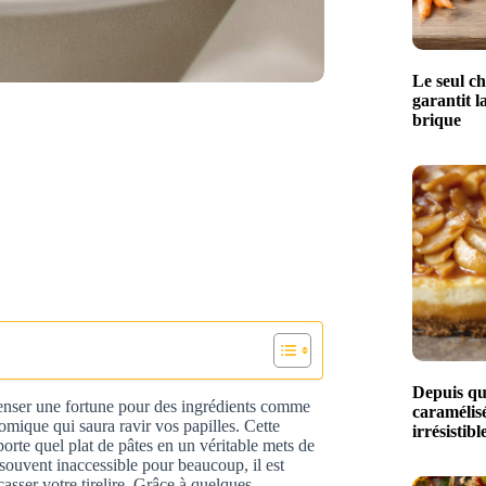
Le seul ch
garantit l
brique
Depuis qu
penser une fortune pour des ingrédients comme
caramélisé
nomique qui saura ravir vos papilles. Cette
irrésistibl
rte quel plat de pâtes en un véritable mets de
, souvent inaccessible pour beaucoup, il est
asser votre tirelire. Grâce à quelques