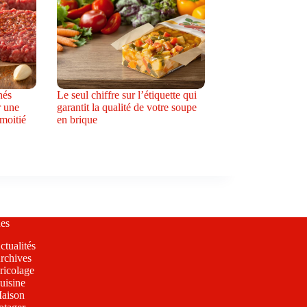
hés
Le seul chiffre sur l’étiquette qui
r une
garantit la qualité de votre soupe
 moitié
en brique
es
ctualités
rchives
ricolage
uisine
aison