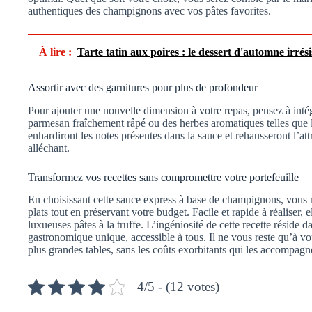
authentiques des champignons avec vos pâtes favorites.
À lire :
Tarte tatin aux poires : le dessert d'automne irrés
Assortir avec des garnitures pour plus de profondeur
Pour ajouter une nouvelle dimension à votre repas, pensez à int
parmesan fraîchement râpé ou des herbes aromatiques telles que l
enhardiront les notes présentes dans la sauce et rehausseront l’attr
alléchant.
Transformez vos recettes sans compromettre votre portefeuille
En choisissant cette sauce express à base de champignons, vous ne
plats tout en préservant votre budget. Facile et rapide à réaliser, 
luxueuses pâtes à la truffe. L’ingéniosité de cette recette réside
gastronomique unique, accessible à tous. Il ne vous reste qu’à vo
plus grandes tables, sans les coûts exorbitants qui les accompag
4/5 - (12 votes)