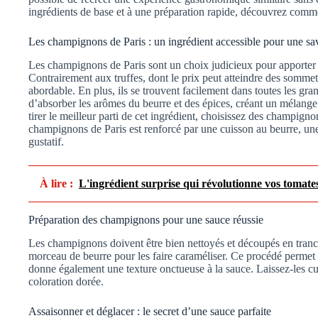
ingrédients de base et à une préparation rapide, découvrez comm
Les champignons de Paris : un ingrédient accessible pour une sa
Les champignons de Paris sont un choix judicieux pour apporter u
Contrairement aux truffes, dont le prix peut atteindre des sommet
abordable. En plus, ils se trouvent facilement dans toutes les gr
d’absorber les arômes du beurre et des épices, créant un mélange
tirer le meilleur parti de cet ingrédient, choisissez des champigno
champignons de Paris est renforcé par une cuisson au beurre, une é
gustatif.
À lire :
L'ingrédient surprise qui révolutionne vos tomates 
Préparation des champignons pour une sauce réussie
Les champignons doivent être bien nettoyés et découpés en tranche
morceau de beurre pour les faire caraméliser. Ce procédé permet
donne également une texture onctueuse à la sauce. Laissez-les cui
coloration dorée.
Assaisonner et déglacer : le secret d’une sauce parfaite