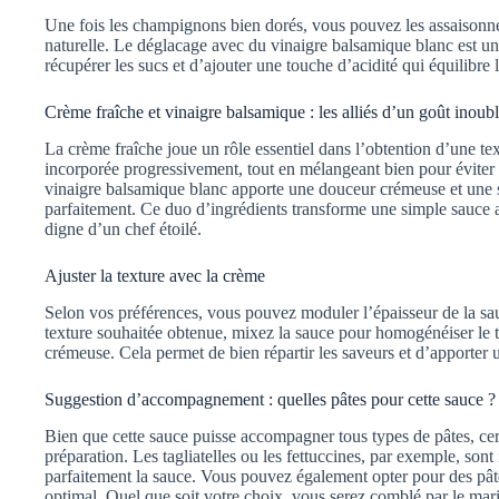
Une fois les champignons bien dorés, vous pouvez les assaisonner
naturelle. Le déglacage avec du vinaigre balsamique blanc est un
récupérer les sucs et d’ajouter une touche d’acidité qui équilibre l
Crème fraîche et vinaigre balsamique : les alliés d’un goût inoubl
La crème fraîche joue un rôle essentiel dans l’obtention d’une tex
incorporée progressivement, tout en mélangeant bien pour éviter
vinaigre balsamique blanc apporte une douceur crémeuse et une s
parfaitement. Ce duo d’ingrédients transforme une simple sauce 
digne d’un chef étoilé.
Ajuster la texture avec la crème
Selon vos préférences, vous pouvez moduler l’épaisseur de la sau
texture souhaitée obtenue, mixez la sauce pour homogénéiser le to
crémeuse. Cela permet de bien répartir les saveurs et d’apporter 
Suggestion d’accompagnement : quelles pâtes pour cette sauce ?
Bien que cette sauce puisse accompagner tous types de pâtes, cert
préparation. Les tagliatelles ou les fettuccines, par exemple, sont 
parfaitement la sauce. Vous pouvez également opter pour des pât
optimal. Quel que soit votre choix, vous serez comblé par le ma