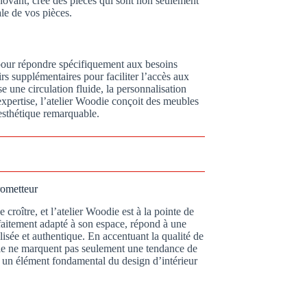
novant, crée des pièces qui sont non seulement
le de vos pièces.
pour répondre spécifiquement aux besoins
irs supplémentaires pour faciliter l’accès aux
 une circulation fluide, la personnalisation
expertise, l’atelier Woodie conçoit des meubles
 esthétique remarquable.
rometteur
roître, et l’atelier Woodie est à la pointe de
faitement adapté à son espace, répond à une
lisée et authentique. En accentuant la qualité de
oodie ne marquent pas seulement une tendance de
 un élément fondamental du design d’intérieur