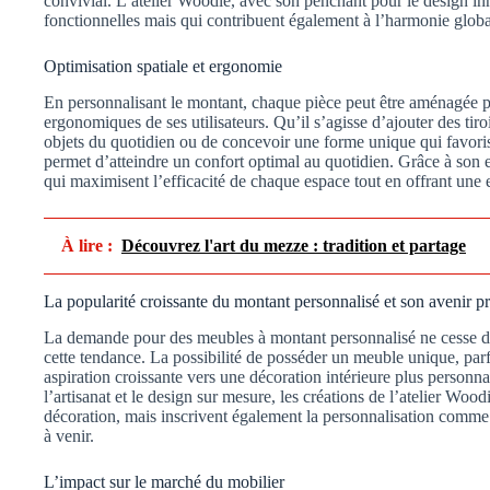
convivial. L’atelier Woodie, avec son penchant pour le design in
fonctionnelles mais qui contribuent également à l’harmonie globa
Optimisation spatiale et ergonomie
En personnalisant le montant, chaque pièce peut être aménagée 
ergonomiques de ses utilisateurs. Qu’il s’agisse d’ajouter des tiro
objets du quotidien ou de concevoir une forme unique qui favorise
permet d’atteindre un confort optimal au quotidien. Grâce à son 
qui maximisent l’efficacité de chaque espace tout en offrant une
À lire :
Découvrez l'art du mezze : tradition et partage
La popularité croissante du montant personnalisé et son avenir p
La demande pour des meubles à montant personnalisé ne cesse de c
cette tendance. La possibilité de posséder un meuble unique, par
aspiration croissante vers une décoration intérieure plus personna
l’artisanat et le design sur mesure, les créations de l’atelier W
décoration, mais inscrivent également la personnalisation comme
à venir.
L’impact sur le marché du mobilier