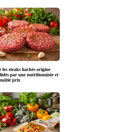
les steaks hachés origine
idés par une nutritionniste et
moitié prix