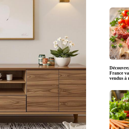
Découvrez 
France val
vendus à 