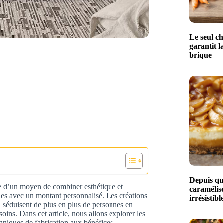
Le seul ch
garantit l
brique
Depuis qu
e d’un moyen de combiner esthétique et
caramélisé
bles avec un montant personnalisé. Les créations
irrésistibl
, séduisent de plus en plus de personnes en
oins. Dans cet article, nous allons explorer les
echniques de fabrication aux bénéfices