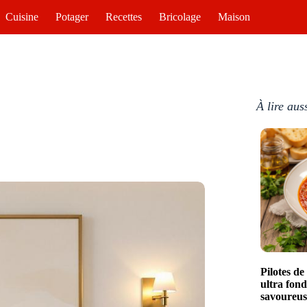
Cuisine
Potager
Recettes
Bricolage
Maison
À lire aus
Pilotes d
ultra fon
savoureus