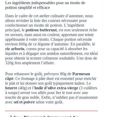
Les ingrédients indispensables pour un risotto de
potiron simplifié et efficace
Dans le cadre de cet atelier culinaire d’automne, nous
allons revisiter la liste des courses nécessaire pour
confectionner un risotto de potiron. L’ingrédient
principal, le
potiron butternut
, est non seulement riche
en saveurs, mais aussi en couleur, apportant une teinte
appétissante à votre risotto. Chaque portion nécessite
environ 600g de ce légume d’automne. En parallèle, le
riz arborio
, connu pour sa capacité à absorber les
liquides et à dégager son amidon naturellement, est idéal
pour obtenir la texture crémeuse souhaitée. Une dose de
320g fera amplement l’affaire.
Pour rehausser le goût, prévoyez 80g de
Parmesan
râpé
. Ce fromage à pâte dure est essentiel pour enrichir
le plat et lui donner son goût typiquement italien. Le
beurre
(40g) et l’
huile d’olive extra-vierge
(3 cuillères
à soupe) seront vos alliés pour lier le tout avec une
touche de gras noble. Enfin, n’oubliez pas d’assaisonner
avec
sel et poivre
selon votre goût.