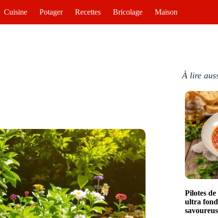
Cuisine
Potager
Recettes
Bricolage
Maison
À lire aus
Pilotes d
ultra fon
savoureus