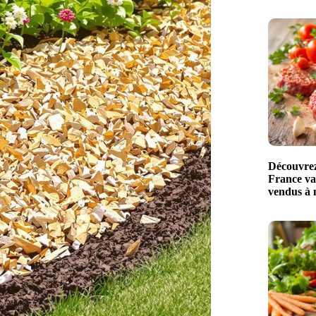
Découvrez 
France val
vendus à 