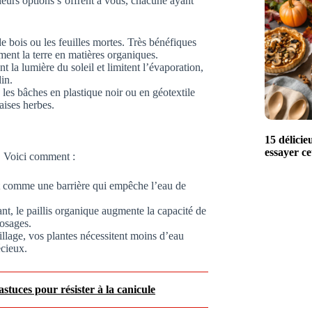
ieurs options s’offrent à vous, chacune ayant
de bois ou les feuilles mortes. Très bénéfiques
ment la terre en matières organiques.
nt la lumière du soleil et limitent l’évaporation,
in.
les bâches en plastique noir ou en géotextile
aises herbes.
15 délicie
essayer c
n. Voici comment :
it comme une barrière qui empêche l’eau de
t, le paillis organique augmente la capacité de
rosages.
lage, vos plantes nécessitent moins d’eau
écieux.
stuces pour résister à la canicule