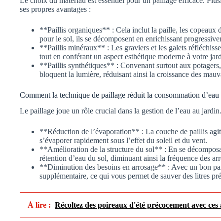
Le choix du matériau est essentiel pour un paillage efficace. Plus
ses propres avantages :
**Paillis organiques** : Cela inclut la paille, les copeaux 
pour le sol, ils se décomposent en enrichissant progressive
**Paillis minéraux** : Les graviers et les galets réfléchisse
tout en conférant un aspect esthétique moderne à votre jard
**Paillis synthétiques** : Convenant surtout aux potagers, 
bloquent la lumière, réduisant ainsi la croissance des mauv
Comment la technique de paillage réduit la consommation d’eau
Le paillage joue un rôle crucial dans la gestion de l’eau au jardi
**Réduction de l’évaporation** : La couche de paillis ag
s’évaporer rapidement sous l’effet du soleil et du vent.
**Amélioration de la structure du sol** : En se décomposan
rétention d’eau du sol, diminuant ainsi la fréquence des ar
**Diminution des besoins en arrosage** : Avec un bon pail
supplémentaire, ce qui vous permet de sauver des litres pr
À lire :
Récoltez des poireaux d'été précocement avec ces a