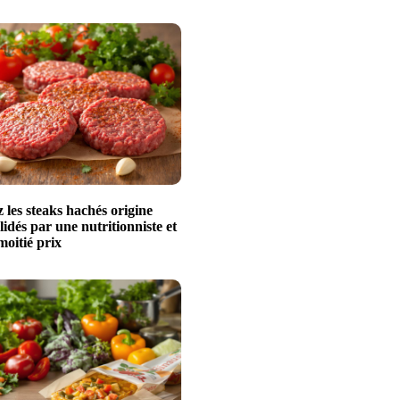
les steaks hachés origine
idés par une nutritionniste et
moitié prix