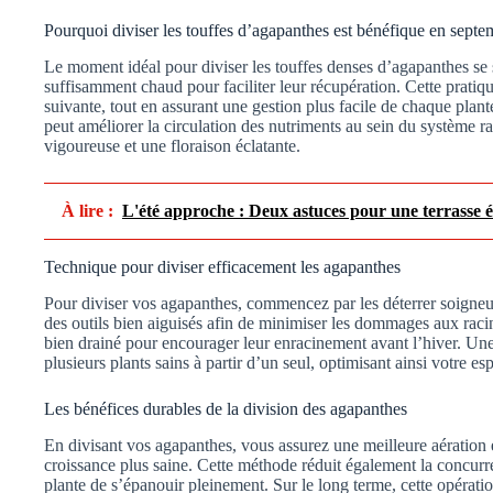
Pourquoi diviser les touffes d’agapanthes est bénéfique en septe
Le moment idéal pour diviser les touffes denses d’agapanthes se s
suffisamment chaud pour faciliter leur récupération. Cette prati
suivante, tout en assurant une gestion plus facile de chaque plan
peut améliorer la circulation des nutriments au sein du système ra
vigoureuse et une floraison éclatante.
À lire :
L'été approche : Deux astuces pour une terrasse él
Technique pour diviser efficacement les agapanthes
Pour diviser vos agapanthes, commencez par les déterrer soigneus
des outils bien aiguisés afin de minimiser les dommages aux rac
bien drainé pour encourager leur enracinement avant l’hiver. Une
plusieurs plants sains à partir d’un seul, optimisant ainsi votre es
Les bénéfices durables de la division des agapanthes
En divisant vos agapanthes, vous assurez une meilleure aération et
croissance plus saine. Cette méthode réduit également la concurr
plante de s’épanouir pleinement. Sur le long terme, cette opérati