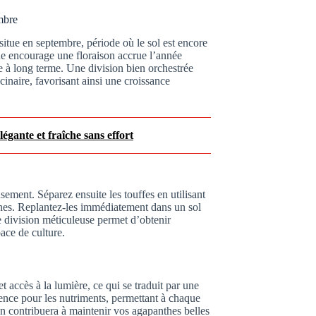
mbre
itue en septembre, période où le sol est encore
que encourage une floraison accrue l’année
te à long terme. Une division bien orchestrée
cinaire, favorisant ainsi une croissance
égante et fraîche sans effort
ement. Séparez ensuite les touffes en utilisant
ines. Replantez-les immédiatement dans un sol
 division méticuleuse permet d’obtenir
pace de culture.
 accès à la lumière, ce qui se traduit par une
ence pour les nutriments, permettant à chaque
on contribuera à maintenir vos agapanthes belles