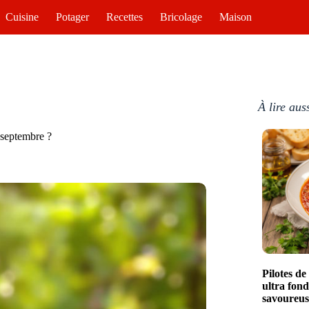
Cuisine
Potager
Recettes
Bricolage
Maison
À lire aus
 septembre ?
Pilotes d
ultra fon
savoureus