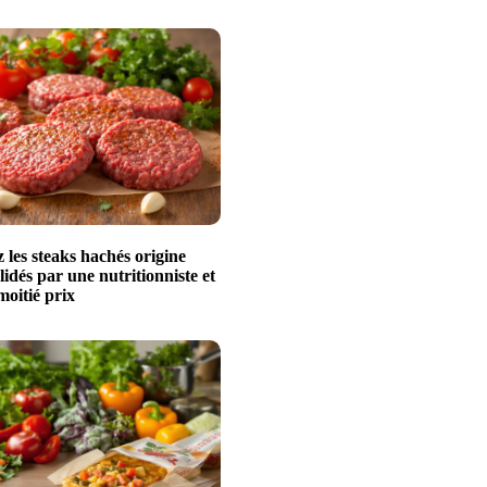
les steaks hachés origine
idés par une nutritionniste et
moitié prix