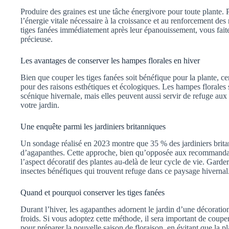
Produire des graines est une tâche énergivore pour toute plante. 
l’énergie vitale nécessaire à la croissance et au renforcement des
tiges fanées immédiatement après leur épanouissement, vous faite
précieuse.
Les avantages de conserver les hampes florales en hiver
Bien que couper les tiges fanées soit bénéfique pour la plante, cer
pour des raisons esthétiques et écologiques. Les hampes florales
scénique hivernale, mais elles peuvent aussi servir de refuge aux i
votre jardin.
Une enquête parmi les jardiniers britanniques
Un sondage réalisé en 2023 montre que 35 % des jardiniers britan
d’agapanthes. Cette approche, bien qu’opposée aux recommandati
l’aspect décoratif des plantes au-delà de leur cycle de vie. Garder
insectes bénéfiques qui trouvent refuge dans ce paysage hivernal
Quand et pourquoi conserver les tiges fanées
Durant l’hiver, les agapanthes adornent le jardin d’une décoratio
froids. Si vous adoptez cette méthode, il sera important de coupe
pour préparer la nouvelle saison de floraison, en évitant que la pl