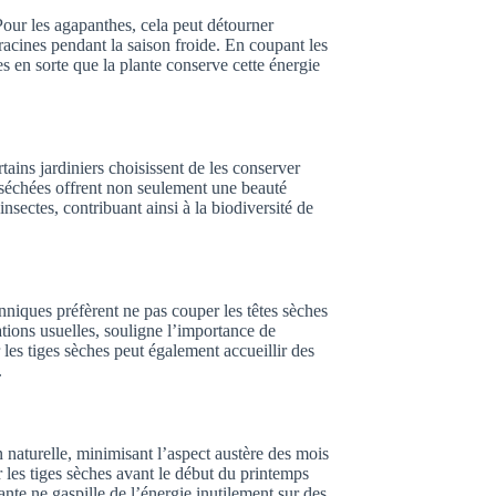
Pour les agapanthes, cela peut détourner
 racines pendant la saison froide. En coupant les
s en sorte que la plante conserve cette énergie
tains jardiniers choisissent de les conserver
 séchées offrent non seulement une beauté
nsectes, contribuant ainsi à la biodiversité de
niques préfèrent ne pas couper les têtes sèches
ons usuelles, souligne l’importance de
 les tiges sèches peut également accueillir des
.
n naturelle, minimisant l’aspect austère des mois
r les tiges sèches avant le début du printemps
ante ne gaspille de l’énergie inutilement sur des