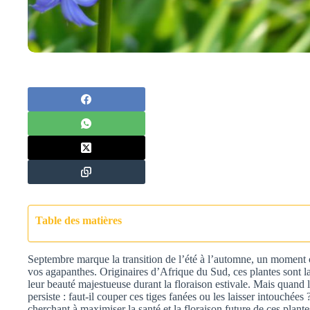
Table des matières
Septembre marque la transition de l’été à l’automne, un moment c
vos agapanthes. Originaires d’Afrique du Sud, ces plantes sont l
leur beauté majestueuse durant la floraison estivale. Mais quand 
persiste : faut-il couper ces tiges fanées ou les laisser intouchées
cherchant à maximiser la santé et la floraison future de ces plant