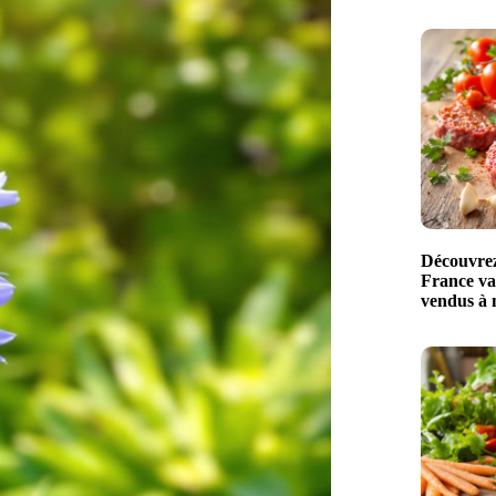
Découvrez 
France val
vendus à 