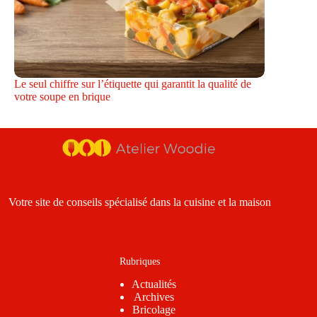
Le seul chiffre sur l’étiquette qui garantit la qualité de
votre soupe en brique
Votre site de conseils spécialisé dans la cuisine et la maison
Rubriques
Actualités
Archives
Bricolage