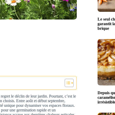
Le seul ch
garantit l
brique
Depuis qu
regret le déclin de leur jardin. Pourtant, c’est le
caramélisé
 choisis. Entre août et début septembre,
irrésistibl
ité unique pour dynamiser vos espaces floraux.
e pour une germination rapide et un
istance accrue aux dernières chaleurs estivales