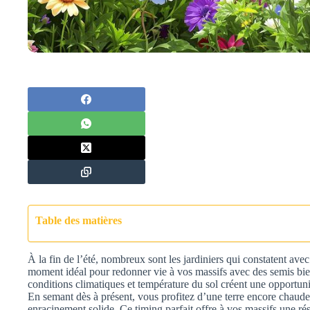
Table des matières
À la fin de l’été, nombreux sont les jardiniers qui constatent avec 
moment idéal pour redonner vie à vos massifs avec des semis bien
conditions climatiques et température du sol créent une opportun
En semant dès à présent, vous profitez d’une terre encore chaud
enracinement solide. Ce timing parfait offre à vos massifs une rés