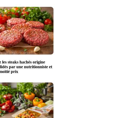
les steaks hachés origine
idés par une nutritionniste et
moitié prix