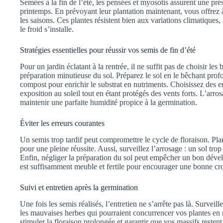
Semées à la fin de l’été, les pensées et myosotis assurent une pré
printemps. En prévoyant leur plantation maintenant, vous offrez à
les saisons. Ces plantes résistent bien aux variations climatiques
le froid s’installe.
Stratégies essentielles pour réussir vos semis de fin d’été
Pour un jardin éclatant à la rentrée, il ne suffit pas de choisir les
préparation minutieuse du sol. Préparez le sol en le bêchant profo
compost pour enrichir le substrat en nutriments. Choisissez des
exposition au soleil tout en étant protégés des vents forts. L’arros
maintenir une parfaite humidité propice à la germination.
Éviter les erreurs courantes
Un semis trop tardif peut compromettre le cycle de floraison. Pla
pour une pleine réussite. Aussi, surveillez l’arrosage : un sol tro
Enfin, négliger la préparation du sol peut empêcher un bon déve
est suffisamment meuble et fertile pour encourager une bonne cr
Suivi et entretien après la germination
Une fois les semis réalisés, l’entretien ne s’arrête pas là. Survei
les mauvaises herbes qui pourraient concurrencer vos plantes en n
stimuler la floraison prolongée et garantir que vos massifs resten