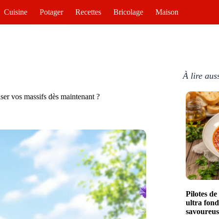
Cuisine
Potager
Recettes
Bricolage
Maison
À lire aus
iser vos massifs dès maintenant ?
Pilotes d
ultra fon
savoureus