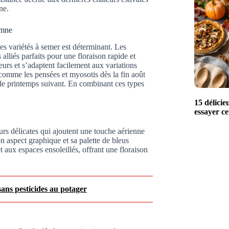
ne.
omne
des variétés à semer est déterminant. Les
alliés parfaits pour une floraison rapide et
urs et s’adaptent facilement aux variations
s comme les pensées et myosotis dès la fin août
le printemps suivant. En combinant ces types
15 délicie
essayer c
urs délicates qui ajoutent une touche aérienne
n aspect graphique et sa palette de bleus
t aux espaces ensoleillés, offrant une floraison
sans pesticides au potager