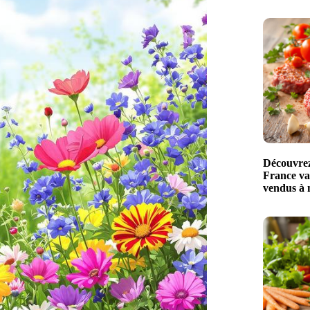
Découvrez 
France val
vendus à 