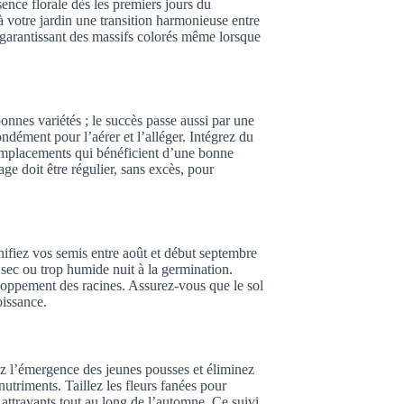
sence florale dès les premiers jours du
 votre jardin une transition harmonieuse entre
, garantissant des massifs colorés même lorsque
 bonnes variétés ; le succès passe aussi par une
ndément pour l’aérer et l’alléger. Intégrez du
 emplacements qui bénéficient d’une bonne
age doit être régulier, sans excès, pour
nifiez vos semis entre août et début septembre
p sec ou trop humide nuit à la germination.
loppement des racines. Assurez-vous que le sol
oissance.
llez l’émergence des jeunes pousses et éliminez
utriments. Taillez les fleurs fanées pour
t attrayants tout au long de l’automne. Ce suivi