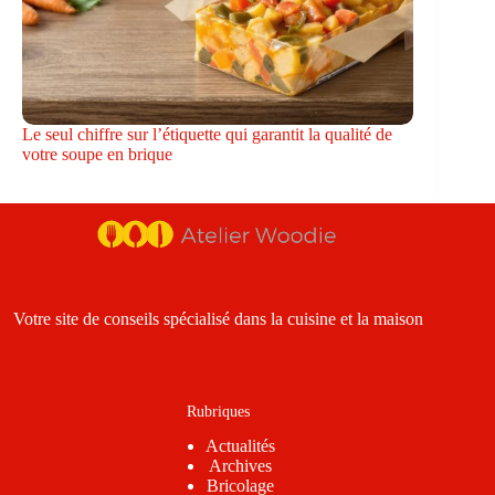
Le seul chiffre sur l’étiquette qui garantit la qualité de
votre soupe en brique
Votre site de conseils spécialisé dans la cuisine et la maison
Rubriques
Actualités
Archives
Bricolage