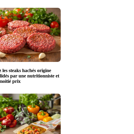
les steaks hachés origine
idés par une nutritionniste et
moitié prix