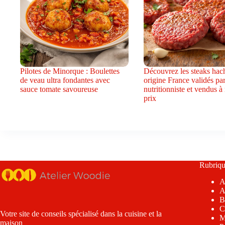
Pilotes de Minorque : Boulettes
Découvrez les steaks hac
de veau ultra fondantes avec
origine France validés pa
sauce tomate savoureuse
nutritionniste et vendus à
prix
Rubriqu
A
A
B
C
Votre site de conseils spécialisé dans la cuisine et la
M
maison