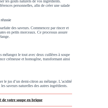
r les goûts naturels de vos ingrédients.
férences personnelles, afin de créer une salade
 réussie
parfaite des saveurs. Commencez par rincer et
ates en petits morceaux. Ce processus assure
élange.
is mélangez le tout avec deux cuillères à soupe
tance crémeuse et homogène, transformant ainsi
ter le jus d’un demi-citron au mélange. L’acidité
les saveurs naturelles des autres ingrédients.
ité de votre soupe en brique