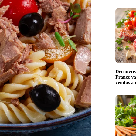
Découvrez 
France val
vendus à 