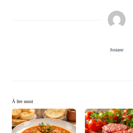
Josiane
À lire aussi