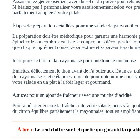
Assaisonnez généreusement avec du sel et du poivre pour rehausse
N’hésitez pas à personnaliser votre assaisonnement selon vos pré
parfaitement adaptée à votre palais.
Étapes de préparation détaillées pour une salade de pâtes au thon
La préparation doit être méthodique pour garantir une harmonie 
éplucher le concombre avant de le couper, puis découpez les tom
que chaque ingrédient conserve sa texture et sa saveur lors du m
Incorporer le thon et la mayonnaise pour une touche onctueuse
Emiettez délicatement le thon avant de l’ajouter aux légumes, pu
de mayonnaise. Cette étape est cruciale pour obtenir une consis
votre salade en un plat à la fois léger et gourmand.
Astuces pour un ajout de fraîcheur avec une touche d’acidité
Pour améliorer encore la fraîcheur de votre salade, pensez à ajou
du citron équilibre parfaitement la mayonnaise, tout en amplifiant 
À lire :
Le seul chiffre sur l'étiquette qui garantit la qual