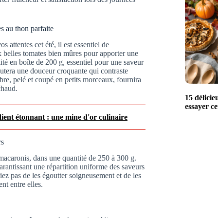
s au thon parfaite
 attentes cet été, il est essentiel de
 belles tomates bien mûres pour apporter une
ité en boîte de 200 g, essentiel pour une saveur
joutera une douceur croquante qui contraste
re, pelé et coupé en petits morceaux, fournira
chaud.
15 délicie
essayer c
ient étonnant : une mine d'or culinaire
rs
 macaronis, dans une quantité de 250 à 300 g.
arantissant une répartition uniforme des saveurs
iez pas de les égoutter soigneusement et de les
nt entre elles.