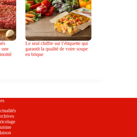
hés
Le seul chiffre sur l’étiquette qui
r une
garantit la qualité de votre soupe
 moitié
en brique
es
ctualités
rchives
ricolage
uisine
aison